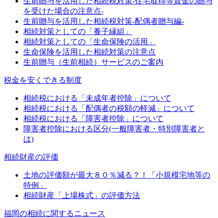
生前贈与を活用した相続税対策-住宅取得等資金の贈与
を受けた場合の注意点-
生前贈与を活用した相続税対策-配偶者贈与編-
相続対策としての「養子縁組」
相続対策としての「生命保険の活用」
生命保険を活用した相続対策の注意点
生前贈与（生前相続）サービスのご案内
税金を安くできる制度
相続税における「未成年者控除」について
相続税における「配偶者の税額の軽減」について
相続税における「障害者控除」について
障害者控除における区分(一般障害者・特別障害者と
は)
相続財産の評価
土地の評価額が最大８０％減る？！「小規模宅地等の
特例」
相続財産「上場株式」の評価方法
福岡の相続に関するニュース