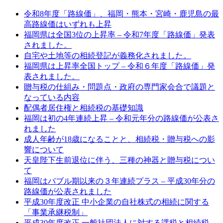
令和8年度「路線価」、福岡・熊本・宮崎・鹿児島の最
高路線価はいずれも上昇
福岡県は全国3位の上昇率 – 令和7年度「路線価」発表
されました。
自宅や土地等の相続登記が義務化されました。
福岡県は上昇率全国トップ – 令和６年度「路線価」発
表されました。
贈与税の仕組み・問題点・政府の専門家会合で議題と
なっている内容
配偶者居住権と相続税の基礎知識
福岡は初の4年連続上昇 – 令和元年分の路線価が公表さ
れました
成人年齢が18歳になることと、相続税・贈与税への影
響について
天皇陛下生前退位に伴う、三種の神器と贈与税につい
て
福岡はバブル期以来の３年連続プラス – 平成30年分の
路線価が公表されました
平成30年度改正 中小企業の自社株式の相続に関する
「事業承継税制」
平成30年度改正 一般社団法人に対する課税と相続税