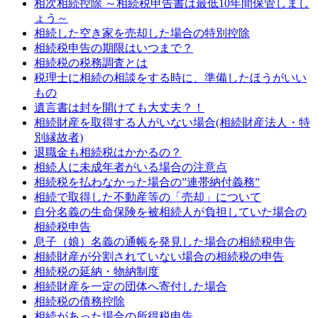
相次相続控除 ～相続税申告書は最低10年間保管しまし
ょう～
相続した空き家を売却した場合の特別控除
相続税申告の期限はいつまで？
相続税の税務調査とは
税理士に相続の相談をする時に、準備したほうがいい
もの
遺言書は封を開けても大丈夫？！
相続財産を取得する人がいない場合(相続財産法人・特
別縁故者)
退職金も相続税はかかるの？
相続人に未成年者がいる場合の注意点
相続税を払わなかった場合の”連帯納付義務”
相続で取得した不動産等の「売却」について
自分名義の生命保険を被相続人が負担していた場合の
相続税申告
息子（娘）名義の通帳を発見した場合の相続税申告
相続財産が分割されていない場合の相続税の申告
相続税の延納・物納制度
相続財産を一定の団体へ寄付した場合
相続税の債務控除
相続があった場合の所得税申告