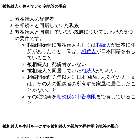
被相続人が住んでいた宅地等の場合
被相続人の配偶者
被相続人と同居していた親族
被相続人と同居していない親族については下記の５つ
の要件です。
相続開始時に被相続人もしくは
相続人
が日本に住
所があったこと、又は、
相続人
が日本国籍を有し
ていること
被相続人に配偶者がいない
被相続人と同居していた
相続人
がいない
相続開始前３年以内に日本国内にあるその人 又
は、その人の配偶者の所有する家屋に居住したこ
とがないこと
その宅地等を
相続税の申告期限
まで有しているこ
と
被相続人を生計を一にする被相続人の親族の居住用宅地等の場合