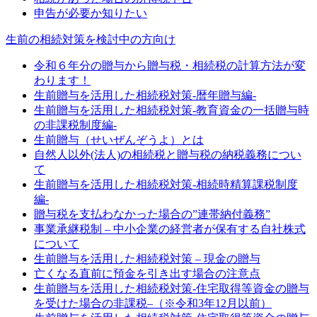
申告が必要か知りたい
生前の相続対策を検討中の方向け
令和６年分の贈与から贈与税・相続税の計算方法が変
わります！
生前贈与を活用した相続税対策-暦年贈与編-
生前贈与を活用した相続税対策-教育資金の一括贈与時
の非課税制度編-
生前贈与（せいぜんぞうよ）とは
自然人以外(法人)の相続税と贈与税の納税義務につい
て
生前贈与を活用した相続税対策-相続時精算課税制度
編-
贈与税を支払わなかった場合の”連帯納付義務”
事業承継税制 – 中小企業の経営者が保有する自社株式
について
生前贈与を活用した相続税対策 – 現金の贈与
亡くなる直前に預金を引き出す場合の注意点
生前贈与を活用した相続税対策-住宅取得等資金の贈与
を受けた場合の非課税–（※令和3年12月以前）