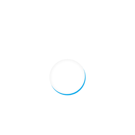
土地の評価額が最大８０％減る？！「小規模宅地等の特例」
相続財産の評価一覧
相続コラム記事一覧
相続の基礎
相続税はかかるのか？相続税申告が必要かどうか判断する基準、計算方
法を解説
遺産の分割について
相続人とは
相続税がかかる財産とは
法定相続分とは
相続税がいくらかかるのか【相続税の早見表】
相続税の基礎控除とは？
お墓と相続税の関係
相続税額の2割加算とは
「生計を一にする」とは？
そもそも相続とは
相続が発生した方向け
外国の財産を相続した場合 ～外国税額控除～
相次相続控除 ～相続税申告書は最低10年間保管しましょう～
相続した空き家を売却した場合の特別控除
相続税申告の期限はいつまで？