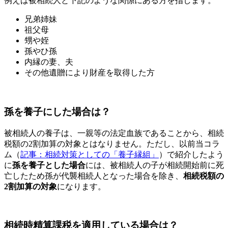
例えば被相続人と下記のような関係にある方を指します。
兄弟姉妹
祖父母
甥や姪
孫やひ孫
内縁の妻、夫
その他遺贈により財産を取得した方
孫を養子にした場合は？
被相続人の養子は、一親等の法定血族であることから、相続
税額の2割加算の対象とはなりません。ただし、以前当コラ
ム（
記事：相続対策としての「養子縁組」
）で紹介したよう
に
孫を養子とした場合
には、被相続人の子が相続開始前に死
亡したため孫が代襲相続人となった場合を除き、
相続税額の
2割加算の対象
になります。
相続時精算課税を適用している場合は？