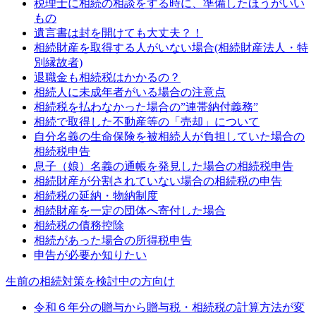
税理士に相続の相談をする時に、準備したほうがいい
もの
遺言書は封を開けても大丈夫？！
相続財産を取得する人がいない場合(相続財産法人・特
別縁故者)
退職金も相続税はかかるの？
相続人に未成年者がいる場合の注意点
相続税を払わなかった場合の”連帯納付義務”
相続で取得した不動産等の「売却」について
自分名義の生命保険を被相続人が負担していた場合の
相続税申告
息子（娘）名義の通帳を発見した場合の相続税申告
相続財産が分割されていない場合の相続税の申告
相続税の延納・物納制度
相続財産を一定の団体へ寄付した場合
相続税の債務控除
相続があった場合の所得税申告
申告が必要か知りたい
生前の相続対策を検討中の方向け
令和６年分の贈与から贈与税・相続税の計算方法が変