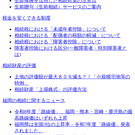
生命保険を活用した相続対策の注意点
生前贈与（生前相続）サービスのご案内
税金を安くできる制度
相続税における「未成年者控除」について
相続税における「配偶者の税額の軽減」について
相続税における「障害者控除」について
障害者控除における区分(一般障害者・特別障害者と
は)
相続財産の評価
土地の評価額が最大８０％減る？！「小規模宅地等の
特例」
相続財産「上場株式」の評価方法
福岡の相続に関するニュース
令和8年度「路線価」、福岡・熊本・宮崎・鹿児島の最
高路線価はいずれも上昇
福岡県は全国3位の上昇率 – 令和7年度「路線価」発表
されました。