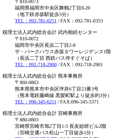
〒810-0073
福岡県福岡市中央区舞鶴2丁目8-20
（地下鉄赤坂駅徒歩5分）
TEL：092-781-0251
/ FAX：092-781-0353
税理士法人武内総合会計 武内相続センター
〒810-0072
福岡市中央区長浜二丁目2-8
ザ・パークハウス赤坂タワーレジデンス1階
（長浜二丁目 西鉄バス停すぐそば）
TEL：092-718-2900
/ FAX：092-718-2901
税理士法人武内総合会計 熊本事務所
〒860-0863
熊本県熊本市中央区坪井6丁目23番3号
（熊本電鉄藤崎線 黒髪町駅より徒歩約3分）
TEL：096-345-6211
/ FAX:096-345-5371
税理士法人武内総合会計 宮崎事務所
〒880-0803
宮崎県宮崎市旭2丁目1-5 長友総研ビル2階
（宮崎交通バス松山一丁目徒歩1分）