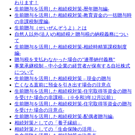
わります！
生前贈与を活用した相続税対策-暦年贈与編-
生前贈与を活用した相続税対策-教育資金の一括贈与時
の非課税制度編-
生前贈与（せいぜんぞうよ）とは
自然人以外(法人)の相続税と贈与税の納税義務につい
て
生前贈与を活用した相続税対策-相続時精算課税制度
編-
贈与税を支払わなかった場合の”連帯納付義務”
事業承継税制 – 中小企業の経営者が保有する自社株式
について
生前贈与を活用した相続税対策 – 現金の贈与
亡くなる直前に預金を引き出す場合の注意点
生前贈与を活用した相続税対策-住宅取得等資金の贈与
を受けた場合の非課税–（※令和3年12月以前）
生前贈与を活用した相続税対策-住宅取得等資金の贈与
を受けた場合の注意点-
生前贈与を活用した相続税対策-配偶者贈与編-
相続対策としての「養子縁組」
相続対策としての「生命保険の活用」