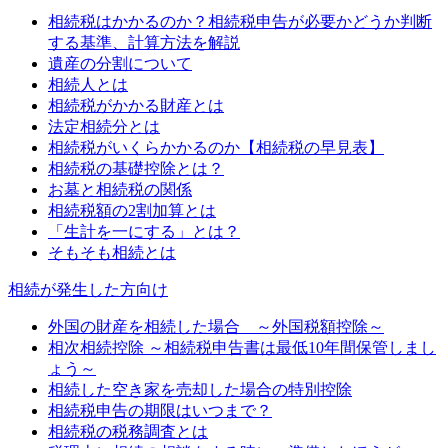
相続税はかかるのか？相続税申告が必要かどうか判断
する基準、計算方法を解説
遺産の分割について
相続人とは
相続税がかかる財産とは
法定相続分とは
相続税がいくらかかるのか【相続税の早見表】
相続税の基礎控除とは？
お墓と相続税の関係
相続税額の2割加算とは
「生計を一にする」とは？
そもそも相続とは
相続が発生した方向け
外国の財産を相続した場合 ～外国税額控除～
相次相続控除 ～相続税申告書は最低10年間保管しまし
ょう～
相続した空き家を売却した場合の特別控除
相続税申告の期限はいつまで？
相続税の税務調査とは