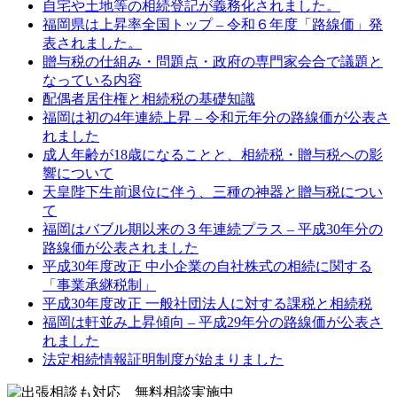
自宅や土地等の相続登記が義務化されました。
福岡県は上昇率全国トップ – 令和６年度「路線価」発
表されました。
贈与税の仕組み・問題点・政府の専門家会合で議題と
なっている内容
配偶者居住権と相続税の基礎知識
福岡は初の4年連続上昇 – 令和元年分の路線価が公表さ
れました
成人年齢が18歳になることと、相続税・贈与税への影
響について
天皇陛下生前退位に伴う、三種の神器と贈与税につい
て
福岡はバブル期以来の３年連続プラス – 平成30年分の
路線価が公表されました
平成30年度改正 中小企業の自社株式の相続に関する
「事業承継税制」
平成30年度改正 一般社団法人に対する課税と相続税
福岡は軒並み上昇傾向 – 平成29年分の路線価が公表さ
れました
法定相続情報証明制度が始まりました