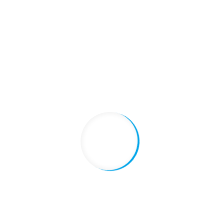
市・女性)
全体を通してご満足いただけましたか？
非常に満足
ご意見・ご感想をお聞かせください。
主人が他界しいろいろと不安でいっぱいでしたが、小川さんに担当して
いただき本当に良かったです。
数多くの提出書類が必要で提出するまでに時間がかかったり、書類に不
備があったり大変ご迷惑をおかけしました。
そのような時もマメに連絡を下さったり、優しく相談にのっていただい
たり、アドバイスしてくださり、ありがとうございました。
相続税については、わからないことばかりで、もっと早くにご相談すべ
きだったと反省しています。
相続税申告書をきれいにファイルにまとめていただき感謝の気持ちでい
っぱいです。
主人が私達家族に残してくれたものですので大切に保管しておきます。
また機会があればお世話になります。
（福岡市内にお住まいの女性・相続人さま）