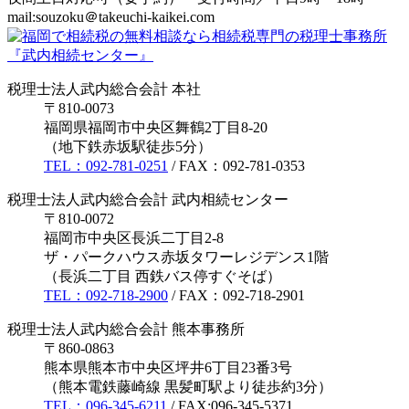
mail:souzoku＠takeuchi-kaikei.com
税理士法人武内総合会計 本社
〒810-0073
福岡県福岡市中央区舞鶴2丁目8-20
（地下鉄赤坂駅徒歩5分）
TEL：092-781-0251
/ FAX：092-781-0353
税理士法人武内総合会計 武内相続センター
〒810-0072
福岡市中央区長浜二丁目2-8
ザ・パークハウス赤坂タワーレジデンス1階
（長浜二丁目 西鉄バス停すぐそば）
TEL：092-718-2900
/ FAX：092-718-2901
税理士法人武内総合会計 熊本事務所
〒860-0863
熊本県熊本市中央区坪井6丁目23番3号
（熊本電鉄藤崎線 黒髪町駅より徒歩約3分）
TEL：096-345-6211
/ FAX:096-345-5371