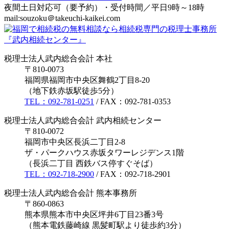
夜間土日対応可（要予約）・受付時間／平日9時～18時
mail:souzoku＠takeuchi-kaikei.com
税理士法人武内総合会計 本社
〒810-0073
福岡県福岡市中央区舞鶴2丁目8-20
（地下鉄赤坂駅徒歩5分）
TEL：092-781-0251
/ FAX：092-781-0353
税理士法人武内総合会計 武内相続センター
〒810-0072
福岡市中央区長浜二丁目2-8
ザ・パークハウス赤坂タワーレジデンス1階
（長浜二丁目 西鉄バス停すぐそば）
TEL：092-718-2900
/ FAX：092-718-2901
税理士法人武内総合会計 熊本事務所
〒860-0863
熊本県熊本市中央区坪井6丁目23番3号
（熊本電鉄藤崎線 黒髪町駅より徒歩約3分）