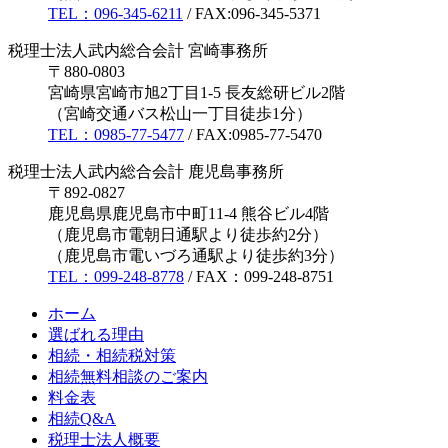
TEL：096-345-6211
/ FAX:096-345-5371
税理士法人武内総合会計 宮崎事務所
〒880-0803
宮崎県宮崎市旭2丁目1-5 長友総研ビル2階
（宮崎交通バス松山一丁目徒歩1分）
TEL：0985-77-5477
/ FAX:0985-77-5470
税理士法人武内総合会計 鹿児島事務所
〒892-0827
鹿児島県鹿児島市中町11-4 熊谷ビル4階
（鹿児島市電朝日通駅より徒歩約2分）
（鹿児島市電いづろ通駅より徒歩約3分）
TEL：099-248-8778
/ FAX：099-248-8751
ホーム
選ばれる理由
相続・相続税対策
相続無料相談のご案内
料金表
相続Q&A
税理士法人概要